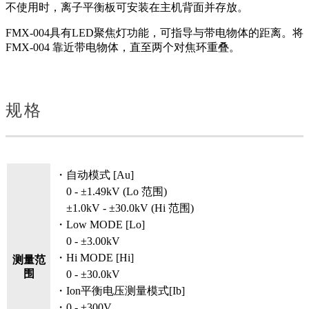
不使用时，离子平衡板可安装在主机背面并存放。
FMX-004具有LED聚焦灯功能，可指导与带电物体的距离。将
FMX-004 靠近带电物体，直至两个对焦环重叠。
规格
・自动模式 [Au]
0 - ±1.49kV (Lo 范围)
±1.0kV - ±30.0kV (Hi 范围)
・Low MODE [Lo]
0 - ±3.00kV
・Hi MODE [Hi]
测量范
围
0 - ±30.0kV
・Ion平衡电压测量模式[Ib]
・0 - ±300V