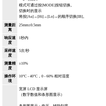
模式可通过按[MODE]按钮切换。
切换时的显示
将按[Au]→[Hi]→[Lo]→的顺序切换[IB]。
测量距
25mm±0.5mm
离
响应速
1秒内
度
采样速
5次/秒
度
测量精
±10%
度
操作环
10°C - 40°C，0 - 60% 相对湿度
境
宽屏 LCD 显示屏
（数字数值和条形图显示）
条形图显示：电压、辅助刻度