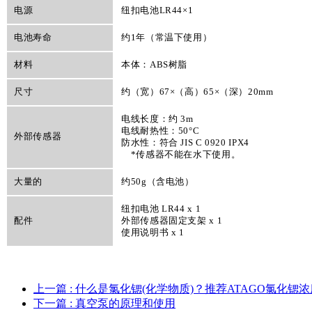
电源
纽扣电池LR44×1
电池寿命
约1年（常温下使用）
材料
本体：ABS树脂
尺寸
约（宽）67×（高）65×（深）20mm
电线长度：约 3m
电线耐热性：50°C
外部传感器
防水性：符合 JIS C 0920 IPX4
*传感器不能在水下使用。
大量的
约50g（含电池）
纽扣电池 LR44 x 1
配件
外部传感器固定支架 x 1
使用说明书 x 1
上一篇
: 什么是氯化锶(化学物质)？推荐ATAGO氯化锶浓度
下一篇
: 真空泵的原理和使用