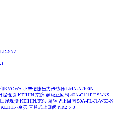
D-6N2
1
KYOWA 小型便捷压力传感器 LMA-A-100N
屋现货 KEIHIN/京滨 超级止回阀 40A-C1J1F/CS3-NS
田屋现货 KEIHIN/京滨 超轻型止回阀 50A-FL-J1/WS3-N
EIHIN/京滨 直通式止回阀 NR2-S-8