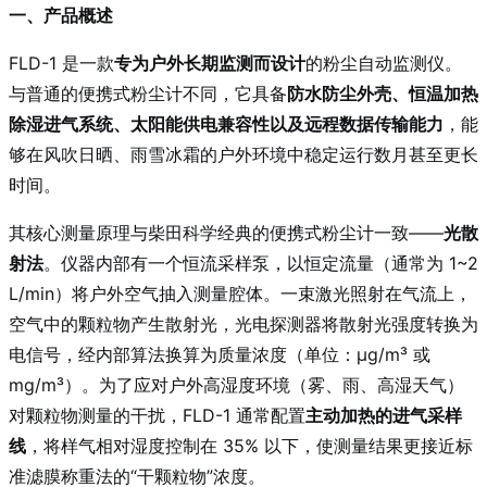
一、产品概述
FLD-1 是一款
专为户外长期监测而设计
的粉尘自动监测仪。
与普通的便携式粉尘计不同，它具备
防水防尘外壳、恒温加热
除湿进气系统、太阳能供电兼容性以及远程数据传输能力
，能
够在风吹日晒、雨雪冰霜的户外环境中稳定运行数月甚至更长
时间。
其核心测量原理与柴田科学经典的便携式粉尘计一致——
光散
射法
。仪器内部有一个恒流采样泵，以恒定流量（通常为 1~2
L/min）将户外空气抽入测量腔体。一束激光照射在气流上，
空气中的颗粒物产生散射光，光电探测器将散射光强度转换为
电信号，经内部算法换算为质量浓度（单位：μg/m³ 或
mg/m³）。为了应对户外高湿度环境（雾、雨、高湿天气）
对颗粒物测量的干扰，FLD-1 通常配置
主动加热的进气采样
线
，将样气相对湿度控制在 35% 以下，使测量结果更接近标
准滤膜称重法的“干颗粒物”浓度。