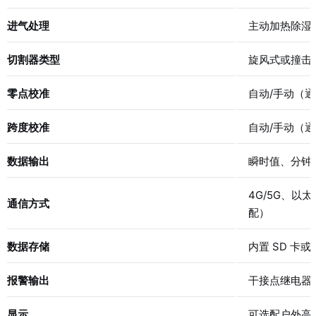
进气处理
主动加热除湿（
切割器类型
旋风式或撞击式
零点校准
自动/手动（
跨度校准
自动/手动（
数据输出
瞬时值、分钟
4G/5G、以太网
通信方式
配）
数据存储
内置 SD 卡或 
报警输出
干接点继电器
显示
可选配户外高亮