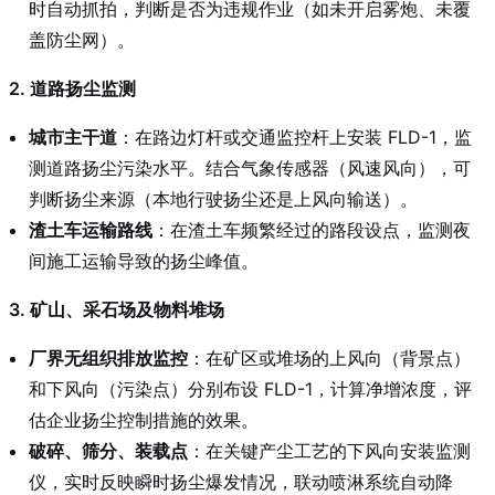
时自动抓拍，判断是否为违规作业（如未开启雾炮、未覆
盖防尘网）。
2. 道路扬尘监测
城市主干道
：在路边灯杆或交通监控杆上安装 FLD-1，监
测道路扬尘污染水平。结合气象传感器（风速风向），可
判断扬尘来源（本地行驶扬尘还是上风向输送）。
渣土车运输路线
：在渣土车频繁经过的路段设点，监测夜
间施工运输导致的扬尘峰值。
3. 矿山、采石场及物料堆场
厂界无组织排放监控
：在矿区或堆场的上风向（背景点）
和下风向（污染点）分别布设 FLD-1，计算净增浓度，评
估企业扬尘控制措施的效果。
破碎、筛分、装载点
：在关键产尘工艺的下风向安装监测
仪，实时反映瞬时扬尘爆发情况，联动喷淋系统自动降