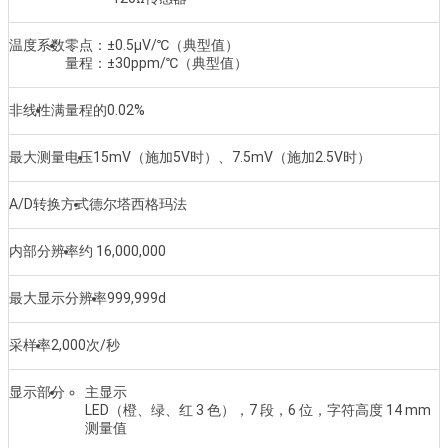
温度系数
零点：±0.5μV/℃（典型值）
量程：±30ppm/℃（典型值）
非线性
满量程的0.02%
最大测量电压
15mV（施加5V时）、7.5mV（施加2.5V时）
A/D转换方式
德尔塔西格玛法
内部分辨率
约 16,000,000
最大显示分辨率
999,999d
采样率
2,000次/秒
显示部分
主显示
LED（橙、绿、红 3 色），7 段，6 位，字符高度 14 mm
测量值