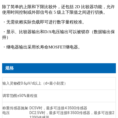
除了简单的上限和下限比较外，还包括 2D 比较器功能，允许
使用时间控制或外部信号在 5 级上下限值之间进行切换。
・无需依赖实际负载即可进行数字量程校准。
・显示、比较器输出和D/A电压输出可以被锁存（数据输出保
持）
・继电器输出采用长寿命MOSFET继电器。
规格
输入灵敏度
0.6μV/d以上（d=最小刻度）
调零范围
±50%量程值
称重传感器施加
DC5V时，最多可连接4 350Ω传感器
电压
DC2.5V时，最多可连接8 350Ω传感器，最多可连接2
120Ω传感器