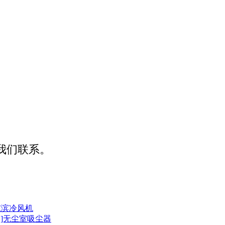
我们联系。
东滨冷风机
！]无尘室吸尘器