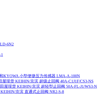
D-6N2
1
KYOWA 小型便捷压力传感器 LMA-A-100N
屋现货 KEIHIN/京滨 超级止回阀 40A-C1J1F/CS3-NS
田屋现货 KEIHIN/京滨 超轻型止回阀 50A-FL-J1/WS3-N
EIHIN/京滨 直通式止回阀 NR2-S-8