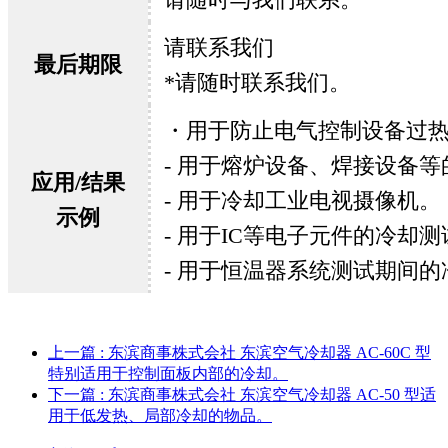
请联系我们
最后期限
*请随时联系我们。
・用于防止电气控制设备过
- 用于熔炉设备、焊接设备
应用/结果
- 用于冷却工业电视摄像机。
示例
- 用于IC等电子元件的冷却测
- 用于恒温器系统测试期间的
上一篇
: 东滨商事株式会社 东滨空气冷却器 AC-60C 型
特别适用于控制面板内部的冷却。
下一篇
: 东滨商事株式会社 东滨空气冷却器 AC-50 型适
用于低发热、局部冷却的物品。