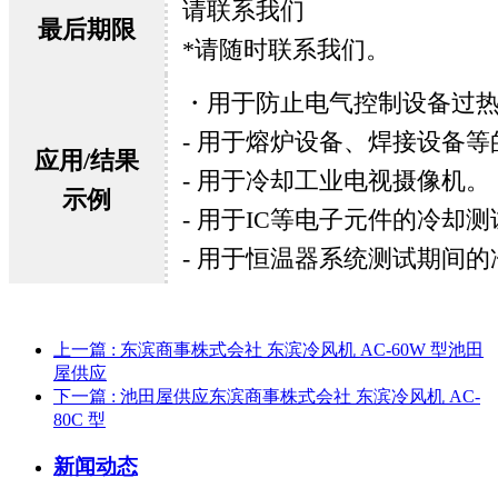
请联系我们
最后期限
*请随时联系我们。
・用于防止电气控制设备过
- 用于熔炉设备、焊接设备
应用/结果
- 用于冷却工业电视摄像机。
示例
- 用于IC等电子元件的冷却测
- 用于恒温器系统测试期间的
上一篇
: 东滨商事株式会社 东滨冷风机 AC-60W 型池田
屋供应
下一篇
: 池田屋供应东滨商事株式会社 东滨冷风机 AC-
80C 型
新闻动态