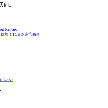
我们。
 Rentaro！
屋供应优势！TOHIN东滨商事
D-6N2
1