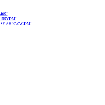
0SJ
15SYDMJ
F-AH40WAGDMJ