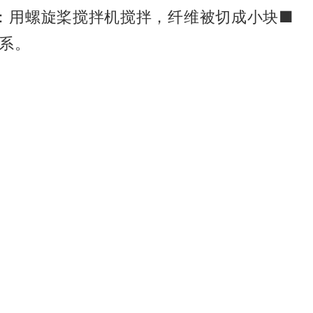
：用螺旋桨搅拌机搅拌，纤维被切成小块
■
联系。