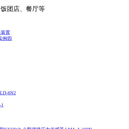
、饭团店、餐厅等
送装置
实例四
D-6N2
1