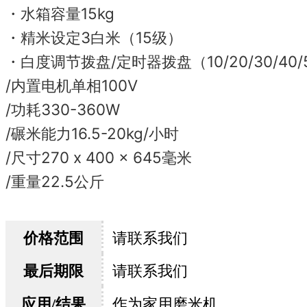
・水箱容量15kg
・精米设定3白米（15级）
・白度调节拨盘/定时器拨盘（10/20/30/40/
/内置电机单相100V
/功耗330-360W
/碾米能力16.5-20kg/小时
/尺寸270 x 400 x 645毫米
/重量22.5公斤
价格范围
请联系我们
最后期限
请联系我们
应用/结果
作为家用磨米机，