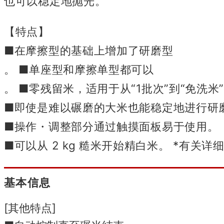
也可以稳定地抛光。
【特点】
■在摩擦型的基础上增加了研磨型
。 ■单座型和摩擦单型都可以
。 ■零残留米，适用于从“1批次”到“免洗米”
■即使是难以碾磨的大米也能稳定地进行研
■操作・调整部分通过触摸面板易于使用。
■可以从 2 kg 糙米开始精白米
。 *有关详
基本信息
[其他特点]