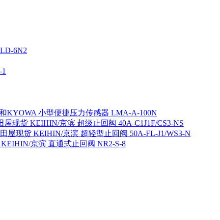
D-6N2
1
KYOWA 小型便捷压力传感器 LMA-A-100N
屋现货 KEIHIN/京滨 超级止回阀 40A-C1J1F/CS3-NS
田屋现货 KEIHIN/京滨 超轻型止回阀 50A-FL-J1/WS3-N
EIHIN/京滨 直通式止回阀 NR2-S-8