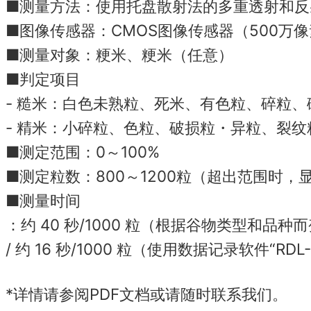
■测量方法：使用托盘散射法的多重透射和反
■图像传感器：CMOS图像传感器（500万
■测量对象：粳米、粳米（任意）
■判定项目
- 糙米：白色未熟粒、死米、有色粒、碎粒
- 精米：小碎粒、色粒、破损粒・异粒、裂
■测定范围：0～100%
■测定粒数：800～1200粒（超出范围时，
■测量时间
：约 40 秒/1000 粒（根据谷物类型和品种
/ 约 16 秒/1000 粒（使用数据记录软件“
*详情请参阅PDF文档或请随时联系我们。