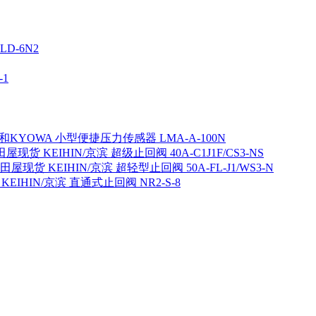
D-6N2
1
KYOWA 小型便捷压力传感器 LMA-A-100N
屋现货 KEIHIN/京滨 超级止回阀 40A-C1J1F/CS3-NS
田屋现货 KEIHIN/京滨 超轻型止回阀 50A-FL-J1/WS3-N
EIHIN/京滨 直通式止回阀 NR2-S-8