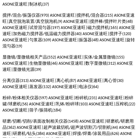
亚速旺
制冰机
ASONE
|
(37)
搅拌
混合
振荡仪器
亚速旺
搅拌机
混合器
亚速
/
/
(970)
ASONE
|
/
(215)
ASONE
旺
真空脱泡装置
真空脱泡机
亚速旺
搅拌棒
搅拌叶片类
|
/
(9)
ASONE
|
/
(48)
亚速旺
试管混匀器
亚速旺
磁力搅拌机
亚
ASONE
|
(197)
ASONE
|
(165)
ASONE
速旺
加热磁力搅拌器
低温磁力搅拌器
亚速旺
搅拌子
|
/
(40)
ASONE
|
(120)
亚速旺
匀浆器
亚速旺
振荡器
亚速旺
旋转
ASONE
|
(109)
ASONE
|
(48)
ASONE
|
混匀器
(19)
显微镜
显微镜相关产品
亚速旺
实体
金属显微镜
/
(552)
ASONE
|
/
(155)
亚速旺
生物显微镜
亚速旺
数字显微镜
亚
ASONE
|
(46)
ASONE
|
(312)
ASONE
速旺
显微镜光源
|
(39)
分离仪器
亚速旺
离心机
亚速旺
离心管
(313)
ASONE
|
(87)
ASONE
|
(30)
亚速旺
蒸发器
亚速旺
电泳仪
ASONE
|
(132)
ASONE
|
(64)
粉碎
粉体相关仪器
亚速旺
粉碎机
亚速旺
粉碎
/
(597)
ASONE
|
(231)
ASONE
|
罐
球磨机
亚速旺
乳钵
粉碎球
亚速旺
压榨机
/
(56)
ASONE
|
/
(103)
ASONE
|
(22)
亚速旺
筛子
振筛机
ASONE
|
/
(184)
研磨
切断
切削
表面改制相关仪器
亚速旺
研磨机
研磨用
/
/
/
(1458)
ASONE
|
/
品
亚速旺
超声波裁切机
超声波切割刀
切割机
亚
(362)
ASONE
|
/
/
(44)
ASONE
速旺
研磨机
钻头
亚速旺
焊接
焊膏
涂装用品
|
/
(384)
ASONE
|
/
/
(626)
ASONE