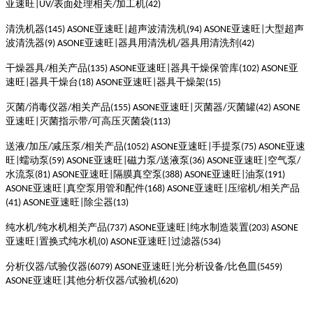
亚速旺
表面处理相关
加工机
|
UV/
/
(42)
清洗机器
亚速旺
超声波清洗机
亚速旺
大型超声
(145)
ASONE
|
(94)
ASONE
|
波清洗器
亚速旺
器具用清洗机
器具用清洗剂
(9)
ASONE
|
/
(42)
干燥器具
相关产品
亚速旺
器具干燥保管库
亚
/
(135)
ASONE
|
(102)
ASONE
速旺
器具干燥台
亚速旺
器具干燥架
|
(18)
ASONE
|
(15)
灭菌
消毒仪器
相关产品
亚速旺
灭菌器
灭菌罐
/
/
(155)
ASONE
|
/
(42)
ASONE
亚速旺
灭菌指示带
可高压灭菌袋
|
/
(113)
送液
加压
减压泵
相关产品
亚速旺
手提泵
亚速
/
/
/
(1052)
ASONE
|
(75)
ASONE
旺
蠕动泵
亚速旺
磁力泵
送液泵
亚速旺
空气泵
|
(59)
ASONE
|
/
(36)
ASONE
|
/
水流泵
亚速旺
隔膜真空泵
亚速旺
油泵
(81)
ASONE
|
(388)
ASONE
|
(191)
亚速旺
真空泵用管和配件
亚速旺
压缩机
相关产品
ASONE
|
(168)
ASONE
|
/
亚速旺
除尘器
(41)
ASONE
|
(13)
纯水机
纯水机相关产品
亚速旺
纯水制造装置
/
(737)
ASONE
|
(203)
ASONE
亚速旺
置换式纯水机
亚速旺
过滤器
|
(0)
ASONE
|
(534)
分析仪器
试验仪器
亚速旺
光分析设备
比色皿
/
(6079)
ASONE
|
/
(5459)
亚速旺
其他分析仪器
试验机
ASONE
|
/
(620)