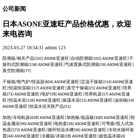
公司新闻
日本ASONE亚速旺产品价格优惠，欢迎
来电咨询
2023-03-27 18:34:31
admin
123
防潮箱
相关产品
亚速旺
自动防潮箱
亚速旺
干
/
(331)
ASONE
|
(102)
ASONE
|
燥剂式防潮箱
亚速旺
气体置换式防潮箱
亚速旺
(136)
ASONE
|
(16)
ASONE
|
真空防潮箱
(77)
干燥箱
电气炉
恒温器
亚速旺
定温干燥箱
亚速
/
/
(604)
ASONE
|
(114)
ASONE
旺
恒温恒湿箱
亚速旺
真空干燥箱
亚速旺
培养
|
(117)
ASONE
|
(21)
ASONE
|
箱
亚速旺
电炉
亚速旺
培养机器
亚速
(71)
ASONE
|
(58)
ASONE
|
(17)
ASONE
旺
恒温水浴
亚速旺
振荡水浴
亚速旺
油浴锅
|
(126)
ASONE
|
(15)
ASONE
|
(14)
亚速旺
恒温水浴关联产品
ASONE
|
(51)
加热
冷却机器
亚速旺
加热板
低温板
亚速旺
恒
/
(628)
ASONE
|
/
(100)
ASONE
|
温金属浴
亚速旺
电热套
亚速旺
可弯曲
投入式加
(90)
ASONE
|
(26)
ASONE
|
/
热器
亚速旺
循环恒温水槽
亚速旺
冷却水循环装
(273)
ASONE
|
(36)
ASONE
|
置
亚速旺
冷藏箱
冰箱
亚速旺
超低温冰箱
(44)
ASONE
|
/
(18)
ASONE
|
(4)