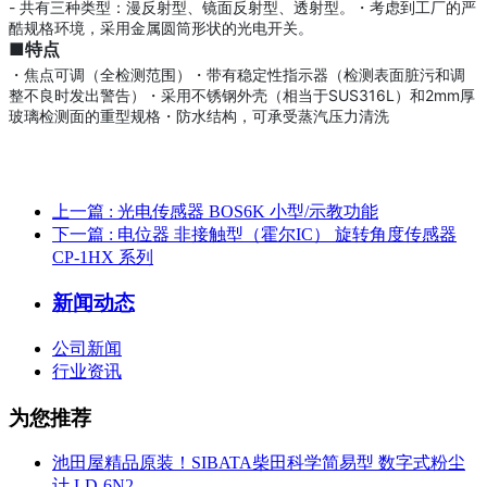
- 共有三种类型：漫反射型、镜面反射型、透射型。
・考虑到工厂的严
酷规格环境，采用金属圆筒形状的光电开关。
■特点
・焦点可调（全检测范围）
・带有稳定性指示器（检测表面脏污和调
整不良时发出警告）
・采用不锈钢外壳（相当于SUS316L）和2mm厚
玻璃检测面的重型规格
・防水结构，可承受蒸汽压力清洗
上一篇
: 光电传感器 BOS6K 小型/示教功能
下一篇
: 电位器 非接触型（霍尔IC） 旋转角度传感器
CP-1HX 系列
新闻动态
公司新闻
行业资讯
为您推荐
池田屋精品原装！SIBATA柴田科学简易型 数字式粉尘
计 LD-6N2