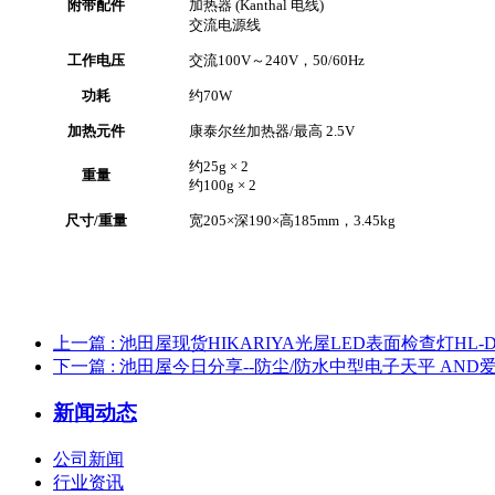
附带配件
加热器 (Kanthal 电线)
交流电源线
工作电压
交流100V～240V，50/60Hz
功耗
约70W
加热元件
康泰尔丝加热器/最高 2.5V
约25g × 2
重量
约100g × 2
尺寸/重量
宽205×深190×高185mm，3.45kg
上一篇
: 池田屋现货HIKARIYA光屋LED表面检查灯HL-DF
下一篇
: 池田屋今日分享--防尘/防水中型电子天平 AND爱安
新闻动态
公司新闻
行业资讯