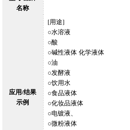
名称
[用途]
○水溶液
○酸
○碱性液体 化学液体
○油
○发酵液
○饮用水
应用/结果
○食品液体
示例
○化妆品液体
○电镀液、
○微粉液体