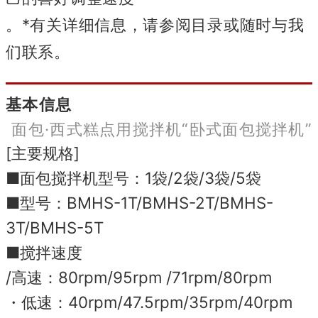
。
*有关详细信息，请参阅目录或随时与我
们联系。
基本信息
面包·西式糕点用搅拌机“卧式面包搅拌机”
[主要规格]
■面包搅拌机型号：1袋/2袋/3袋/5袋
■型号：BMHS-1T/BMHS-2T/BMHS-
3T/BMHS-5T
■搅拌速度
/高速：80rpm/95rpm /71rpm/80rpm
・低速：40rpm/47.5rpm/35rpm/40rpm