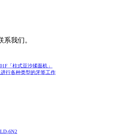
联系我们。
S601F「柱式豆沙揉面机」
可以进行各种类型的牙签工作
D-6N2