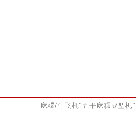
麻糬/牛飞机“五平麻糬成型机”