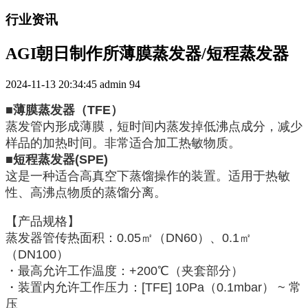
行业资讯
AGI朝日制作所薄膜蒸发器/短程蒸发器
2024-11-13 20:34:45
admin
94
■薄膜蒸发器（TFE）
蒸发管内形成薄膜，短时间内蒸发掉低沸点成分，减少
样品的加热时间。非常适合加工热敏物质。
■短程蒸发器(SPE)
这是一种适合高真空下蒸馏操作的装置。适用于热敏
性、高沸点物质的蒸馏分离。
【产品规格】
蒸发器管传热面积：0.05㎡（DN60）、0.1㎡
（DN100）
・最高允许工作温度：+200℃（夹套部分）
・装置内允许工作压力：[TFE] 10Pa（0.1mbar） ~ 常
压