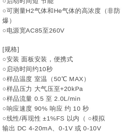
○启动时间短 节能
○可测量H2气体和He气体的高浓度（非防
爆）
○电源宽AC85至260V
[规格]
○安装 面板安装，便携式
○启动时间约10秒
○样品温度 室温（50℃ MAX）
○样品压力 大气压至+20kPa
○样品流量 0.5 至 2.0L/min
○响应速度 90% 响应 约 10 秒
○线性/再现性 ±1%FS 以内（ ○
模拟
输出 DC 4-20mA、0-1V 或 0-10V