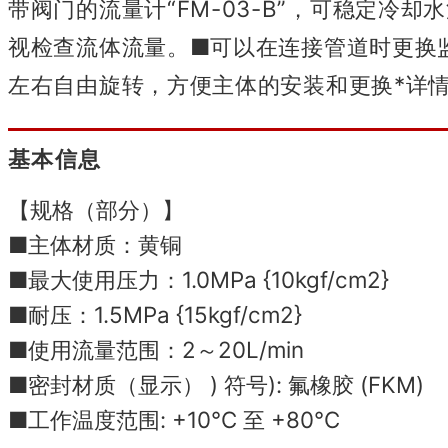
带阀门的流量计“FM-03-B”，可稳定冷
视检查流体流量。
■
可以在连接管道时更换监控
左右自由旋转，方便主体的安装和更换
*详
基本信息
【规格（部分）】
■主体材质：黄铜
■最大使用压力：1.0MPa {10kgf/cm2}
■耐压：1.5MPa {15kgf/cm2}
■使用流量范围：2～20L/min
■密封材质（显示） ) 符号): 氟橡胶 (FKM)
■工作温度范围: +10°C 至 +80°C