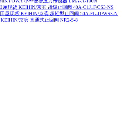
KYOWA 小型便捷压力传感器 LMA-A-100N
屋现货 KEIHIN/京滨 超级止回阀 40A-C1J1F/CS3-NS
田屋现货 KEIHIN/京滨 超轻型止回阀 50A-FL-J1/WS3-N
EIHIN/京滨 直通式止回阀 NR2-S-8