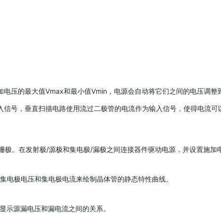
的最大值Vmax和最小值Vmin，电源会自动将它们之间的电压调整到某
信号，垂直扫描电路使用流过二极管的电流作为输入信号，使得电流可以在
/栅极。在发射极/源极和集电极/漏极之间连接器件驱动电源，并设置施加电压
-集电极电压和集电极电流来绘制晶体管的静态特性曲线。
，显示源漏电压和漏电流之间的关系。