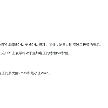
个频率50Hz 至 60Hz 扫频。另外，测量此时流过二极管的电流。
CRT上表示相对于施加电压的特性(VI特性)。
的最大值Vmax和最小值Vmin。