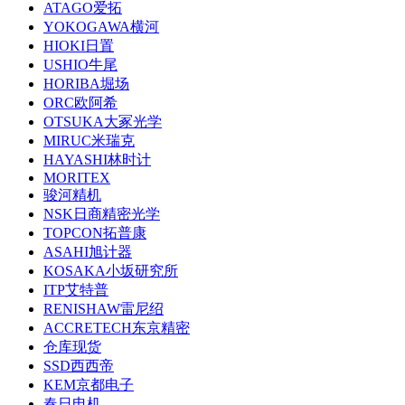
ATAGO爱拓
YOKOGAWA横河
HIOKI日置
USHIO牛尾
HORIBA堀场
ORC欧阿希
OTSUKA大冢光学
MIRUC米瑞克
HAYASHI林时计
MORITEX
骏河精机
NSK日商精密光学
TOPCON拓普康
ASAHI旭计器
KOSAKA小坂研究所
ITP艾特普
RENISHAW雷尼绍
ACCRETECH东京精密
仓库现货
SSD西西帝
KEM京都电子
春日电机