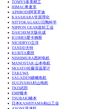
TOMYS多美精工
HIMAC希麦克
APHRODI阿芙罗迪
KASAHARA笠原理化
NITTOKAGAKU日陶科学
NIPPON GEAR齿轮工业
DAICHEM大阪化成
ICOMES爱卡姆斯
NICHIRYO立洋
TANDD天特
KURITA栗田
NISHIMURA西村电机
MANOSTAR 山本电机
SKSATO佐藤湿温度计
TAKUWA
SAGADEN嵯峨电机
SUGIYAMA杉山电机
TKD武田
EMP榎本
TSUBAKI椿本
日本KASHIYAMA柏山工业
ASONE亚速旺