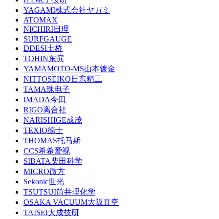
YAGAMI株式会社ヤガミ
ATOMAX
NICHIRI日理
SURFGAUGE
DDESI土桥
TOHIN东滨
YAMAMOTO-MS山本镀金
NITTOSEIKO日东精工
TAMA珠电子
IMADA今田
RIGO离合社
NARISHIGE成茂
TEXIO德士
THOMAS托马斯
CCS希希爱视
SIBATA柴田科学
MICRO微方
Sekonic世光
TSUTSUI筒井理化学
OSAKA VACUUM大阪真空
TAISEI大成技研