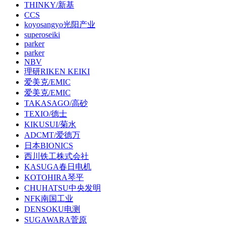
THINKY/新基
CCS
koyosangyo光阳产业
superoseiki
parker
parker
NBV
理研RIKEN KEIKI
爱美克/EMIC
爱美克/EMIC
TAKASAGO/高砂
TEXIO/德士
KIKUSUI/菊水
ADCMT/爱德万
日本BIONICS
西川铁工株式会社
KASUGA春日电机
KOTOHIRA琴平
CHUHATSU中央发明
NFK南国工业
DENSOKU电测
SUGAWARA菅原