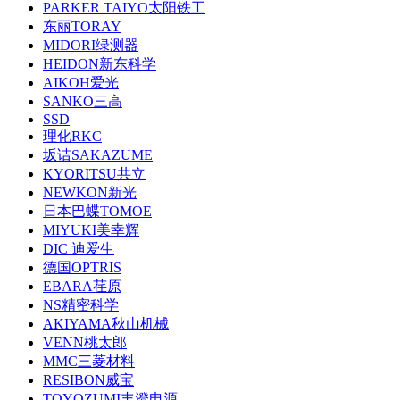
PARKER TAIYO太阳铁工
东丽TORAY
MIDORI绿测器
HEIDON新东科学
AIKOH爱光
SANKO三高
SSD
理化RKC
坂诘SAKAZUME
KYORITSU共立
NEWKON新光
日本巴蝶TOMOE
MIYUKI美幸辉
DIC 迪爱生
德国OPTRIS
EBARA荏原
NS精密科学
AKIYAMA秋山机械
VENN桃太郎
MMC三菱材料
RESIBON威宝
TOYOZUMI丰澄电源