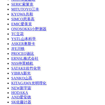
SERIC索莱克
MITUTOYO三丰
KYOWA共和
SIMCO思美高
EMIC爱美克
ONOSOKKI小野测器
TC立花
YSTL山本科学
ASKER奥斯卡
JFE川铁
PROCEQ迪比
ERNSL株式会社
NSS仲景精机
SATAKE佐竹化学
VIBRA新光
SANKO山高
KITAGAWA光明理化
NEW新宇宙
HODAKA
AND爱安德
SK佐藤计器