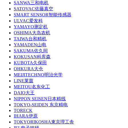
SANWA三和电机
SATOVAC佐藤真空
SMART SENSOR智能传感器
ULVAC爱发科
YAMAYO测定机
OSHIMA大岛农机
TAIWA台和精机
YAMADEN山电
SAKUMA佐久间
KOKUSAN科库森
KUBOTA久保田
OHKURA大仓
MEIJITECHNO明治光学
LINE莱茵
MEITOU名东化工
DAIO大王
NIPPON SEISEN日本精线
TOKYO-SEIDEN 东京精电
TORECK
IHARA伊原
TOKYORIKOSHA東京理工舎
IEL电子技研