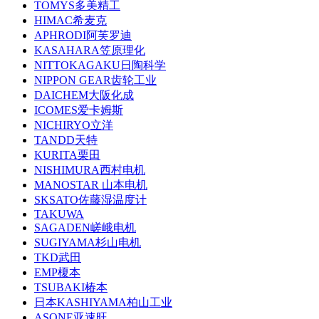
TOMYS多美精工
HIMAC希麦克
APHRODI阿芙罗迪
KASAHARA笠原理化
NITTOKAGAKU日陶科学
NIPPON GEAR齿轮工业
DAICHEM大阪化成
ICOMES爱卡姆斯
NICHIRYO立洋
TANDD天特
KURITA栗田
NISHIMURA西村电机
MANOSTAR 山本电机
SKSATO佐藤湿温度计
TAKUWA
SAGADEN嵯峨电机
SUGIYAMA杉山电机
TKD武田
EMP榎本
TSUBAKI椿本
日本KASHIYAMA柏山工业
ASONE亚速旺