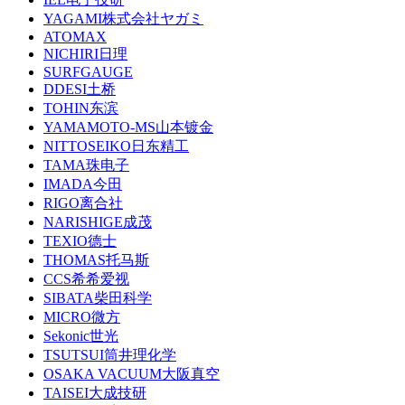
YAGAMI株式会社ヤガミ
ATOMAX
NICHIRI日理
SURFGAUGE
DDESI土桥
TOHIN东滨
YAMAMOTO-MS山本镀金
NITTOSEIKO日东精工
TAMA珠电子
IMADA今田
RIGO离合社
NARISHIGE成茂
TEXIO德士
THOMAS托马斯
CCS希希爱视
SIBATA柴田科学
MICRO微方
Sekonic世光
TSUTSUI筒井理化学
OSAKA VACUUM大阪真空
TAISEI大成技研