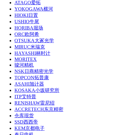
ATAGO爱拓
YOKOGAWA横河
HIOKI日置
USHIO牛尾
HORIBA堀场
ORC欧阿希
OTSUKA大冢光学
MIRUC米瑞克
HAYASHI林时计
MORITEX
骏河精机
NSK日商精密光学
TOPCON拓普康
ASAHI旭计器
KOSAKA小坂研究所
ITP艾特普
RENISHAW雷尼绍
ACCRETECH东京精密
仓库现货
SSD西西帝
KEM京都电子
春日电机