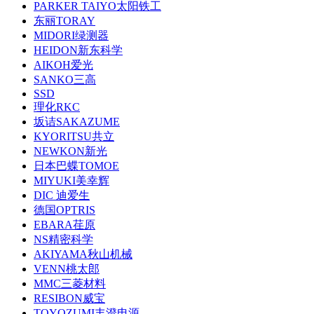
PARKER TAIYO太阳铁工
东丽TORAY
MIDORI绿测器
HEIDON新东科学
AIKOH爱光
SANKO三高
SSD
理化RKC
坂诘SAKAZUME
KYORITSU共立
NEWKON新光
日本巴蝶TOMOE
MIYUKI美幸辉
DIC 迪爱生
德国OPTRIS
EBARA荏原
NS精密科学
AKIYAMA秋山机械
VENN桃太郎
MMC三菱材料
RESIBON威宝
TOYOZUMI丰澄电源