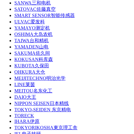
SANWA三和电机
SATOVAC佐藤真空
SMART SENSOR智能传感器
ULVAC爱发科
YAMAYO测定机
OSHIMA大岛农机
TAIWA台和精机
YAMADEN山电
SAKUMA佐久间
KOKUSAN科库森
KUBOTA久保田
OHKURA大仓
MEIJITECHNO明治光学
LINE莱茵
MEITOU名东化工
DAIO大王
NIPPON SEISEN日本精线
TOKYO-SEIDEN 东京精电
TORECK
IHARA伊原
TOKYORIKOSHA東京理工舎
IEL电子技研