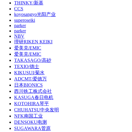
THINKY/新基
CCS
koyosangyo光阳产业
superoseiki
parker
parker
NBV
理研RIKEN KEIKI
爱美克/EMIC
爱美克/EMIC
TAKASAGO/高砂
TEXIO/德士
KIKUSUI/菊水
ADCMT/爱德万
日本BIONICS
西川铁工株式会社
KASUGA春日电机
KOTOHIRA琴平
CHUHATSU中央发明
NFK南国工业
DENSOKU电测
SUGAWARA菅原