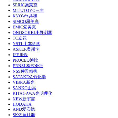
SERIC索莱克
MITUTOYO三丰
KYOWA共和
SIMCO思美高
EMIC爱美克
ONOSOKKI小野测器
TC立花
YSTL山本科学
ASKER奥斯卡
JFE川铁
PROCEQ迪比
ERNSL株式会社
NSS仲景精机
SATAKE佐竹化学
VIBRA新光
SANKO山高
KITAGAWA光明理化
NEW新宇宙
HODAKA
AND爱安德
SK佐藤计器