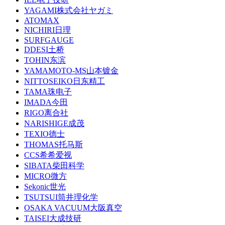
YAGAMI株式会社ヤガミ
ATOMAX
NICHIRI日理
SURFGAUGE
DDESI土桥
TOHIN东滨
YAMAMOTO-MS山本镀金
NITTOSEIKO日东精工
TAMA珠电子
IMADA今田
RIGO离合社
NARISHIGE成茂
TEXIO德士
THOMAS托马斯
CCS希希爱视
SIBATA柴田科学
MICRO微方
Sekonic世光
TSUTSUI筒井理化学
OSAKA VACUUM大阪真空
TAISEI大成技研