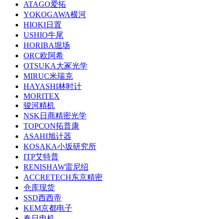
ATAGO爱拓
YOKOGAWA横河
HIOKI日置
USHIO牛尾
HORIBA堀场
ORC欧阿希
OTSUKA大冢光学
MIRUC米瑞克
HAYASHI林时计
MORITEX
骏河精机
NSK日商精密光学
TOPCON拓普康
ASAHI旭计器
KOSAKA小坂研究所
ITP艾特普
RENISHAW雷尼绍
ACCRETECH东京精密
仓库现货
SSD西西帝
KEM京都电子
春日电机