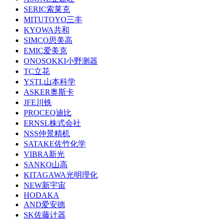
SERIC索莱克
MITUTOYO三丰
KYOWA共和
SIMCO思美高
EMIC爱美克
ONOSOKKI小野测器
TC立花
YSTL山本科学
ASKER奥斯卡
JFE川铁
PROCEQ迪比
ERNSL株式会社
NSS仲景精机
SATAKE佐竹化学
VIBRA新光
SANKO山高
KITAGAWA光明理化
NEW新宇宙
HODAKA
AND爱安德
SK佐藤计器