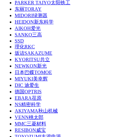
PARKER TAIYO太阳铁工
东丽TORAY
MIDORI绿测器
HEIDON新东科学
AIKOH爱光
SANKO三高
SSD
理化RKC
坂诘SAKAZUME
KYORITSU共立
NEWKON新光
日本巴蝶TOMOE
MIYUKI美幸辉
DIC 迪爱生
德国OPTRIS
EBARA荏原
NS精密科学
AKIYAMA秋山机械
VENN桃太郎
MMC三菱材料
RESIBON威宝
TOYOZUMI丰澄电源