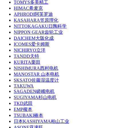
TOMYS多美精工
HIMAC希麦克
APHRODI阿芙罗迪
KASAHARA笠原理化
NITTOKAGAKU日陶科学
NIPPON GEAR齿轮工业
DAICHEM大阪化成
ICOMES爱卡姆斯
NICHIRYO立洋
TANDD天特
KURITA栗田
NISHIMURA西村电机
MANOSTAR 山本电机
SKSATO佐藤湿温度计
TAKUWA
SAGADEN嵯峨电机
SUGIYAMA杉山电机
TKD武田
EMP榎本
TSUBAKI椿本
日本KASHIYAMA柏山工业
ASONE亚速旺