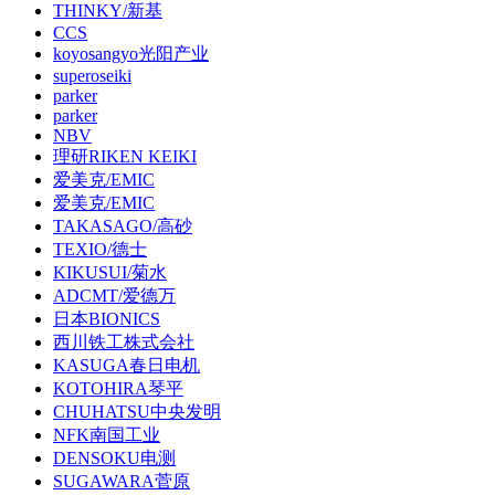
THINKY/新基
CCS
koyosangyo光阳产业
superoseiki
parker
parker
NBV
理研RIKEN KEIKI
爱美克/EMIC
爱美克/EMIC
TAKASAGO/高砂
TEXIO/德士
KIKUSUI/菊水
ADCMT/爱德万
日本BIONICS
西川铁工株式会社
KASUGA春日电机
KOTOHIRA琴平
CHUHATSU中央发明
NFK南国工业
DENSOKU电测
SUGAWARA菅原