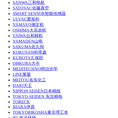
SANWA三和电机
SATOVAC佐藤真空
SMART SENSOR智能传感器
ULVAC爱发科
YAMAYO测定机
OSHIMA大岛农机
TAIWA台和精机
YAMADEN山电
SAKUMA佐久间
KOKUSAN科库森
KUBOTA久保田
OHKURA大仓
MEIJITECHNO明治光学
LINE莱茵
MEITOU名东化工
DAIO大王
NIPPON SEISEN日本精线
TOKYO-SEIDEN 东京精电
TORECK
IHARA伊原
TOKYORIKOSHA東京理工舎
IEL电子技研