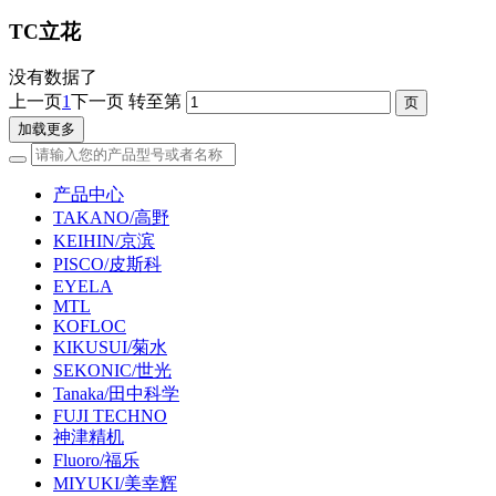
TC立花
没有数据了
上一页
1
下一页
转至第
加载更多
产品中心
TAKANO/高野
KEIHIN/京滨
PISCO/皮斯科
EYELA
MTL
KOFLOC
KIKUSUI/菊水
SEKONIC/世光
Tanaka/田中科学
FUJI TECHNO
神津精机
Fluoro/福乐
MIYUKI/美幸辉