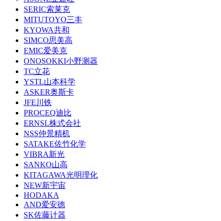
SERIC索莱克
MITUTOYO三丰
KYOWA共和
SIMCO思美高
EMIC爱美克
ONOSOKKI小野测器
TC立花
YSTL山本科学
ASKER奥斯卡
JFE川铁
PROCEQ迪比
ERNSL株式会社
NSS仲景精机
SATAKE佐竹化学
VIBRA新光
SANKO山高
KITAGAWA光明理化
NEW新宇宙
HODAKA
AND爱安德
SK佐藤计器