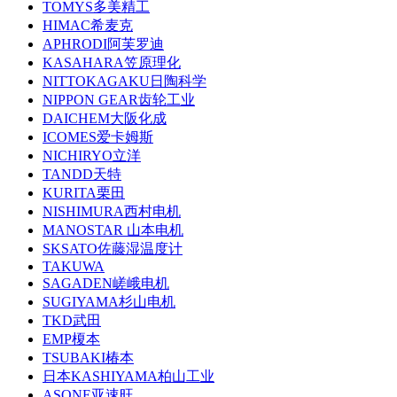
TOMYS多美精工
HIMAC希麦克
APHRODI阿芙罗迪
KASAHARA笠原理化
NITTOKAGAKU日陶科学
NIPPON GEAR齿轮工业
DAICHEM大阪化成
ICOMES爱卡姆斯
NICHIRYO立洋
TANDD天特
KURITA栗田
NISHIMURA西村电机
MANOSTAR 山本电机
SKSATO佐藤湿温度计
TAKUWA
SAGADEN嵯峨电机
SUGIYAMA杉山电机
TKD武田
EMP榎本
TSUBAKI椿本
日本KASHIYAMA柏山工业
ASONE亚速旺