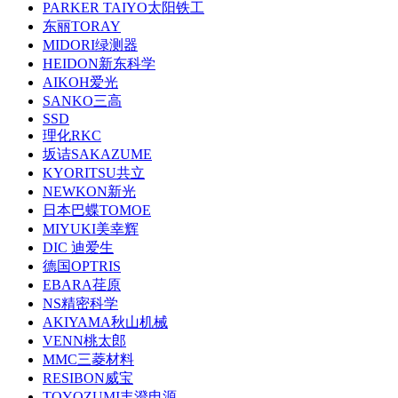
PARKER TAIYO太阳铁工
东丽TORAY
MIDORI绿测器
HEIDON新东科学
AIKOH爱光
SANKO三高
SSD
理化RKC
坂诘SAKAZUME
KYORITSU共立
NEWKON新光
日本巴蝶TOMOE
MIYUKI美幸辉
DIC 迪爱生
德国OPTRIS
EBARA荏原
NS精密科学
AKIYAMA秋山机械
VENN桃太郎
MMC三菱材料
RESIBON威宝
TOYOZUMI丰澄电源