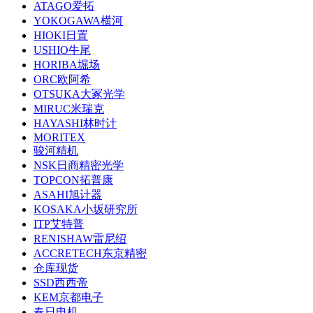
ATAGO爱拓
YOKOGAWA横河
HIOKI日置
USHIO牛尾
HORIBA堀场
ORC欧阿希
OTSUKA大冢光学
MIRUC米瑞克
HAYASHI林时计
MORITEX
骏河精机
NSK日商精密光学
TOPCON拓普康
ASAHI旭计器
KOSAKA小坂研究所
ITP艾特普
RENISHAW雷尼绍
ACCRETECH东京精密
仓库现货
SSD西西帝
KEM京都电子
春日电机