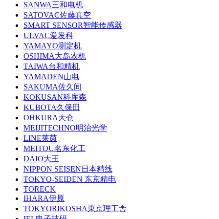
SANWA三和电机
SATOVAC佐藤真空
SMART SENSOR智能传感器
ULVAC爱发科
YAMAYO测定机
OSHIMA大岛农机
TAIWA台和精机
YAMADEN山电
SAKUMA佐久间
KOKUSAN科库森
KUBOTA久保田
OHKURA大仓
MEIJITECHNO明治光学
LINE莱茵
MEITOU名东化工
DAIO大王
NIPPON SEISEN日本精线
TOKYO-SEIDEN 东京精电
TORECK
IHARA伊原
TOKYORIKOSHA東京理工舎
IEL电子技研