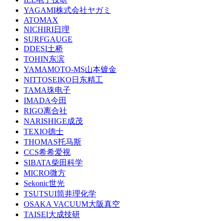
YAGAMI株式会社ヤガミ
ATOMAX
NICHIRI日理
SURFGAUGE
DDESI土桥
TOHIN东滨
YAMAMOTO-MS山本镀金
NITTOSEIKO日东精工
TAMA珠电子
IMADA今田
RIGO离合社
NARISHIGE成茂
TEXIO德士
THOMAS托马斯
CCS希希爱视
SIBATA柴田科学
MICRO微方
Sekonic世光
TSUTSUI筒井理化学
OSAKA VACUUM大阪真空
TAISEI大成技研