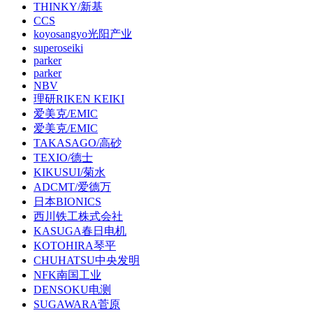
THINKY/新基
CCS
koyosangyo光阳产业
superoseiki
parker
parker
NBV
理研RIKEN KEIKI
爱美克/EMIC
爱美克/EMIC
TAKASAGO/高砂
TEXIO/德士
KIKUSUI/菊水
ADCMT/爱德万
日本BIONICS
西川铁工株式会社
KASUGA春日电机
KOTOHIRA琴平
CHUHATSU中央发明
NFK南国工业
DENSOKU电测
SUGAWARA菅原