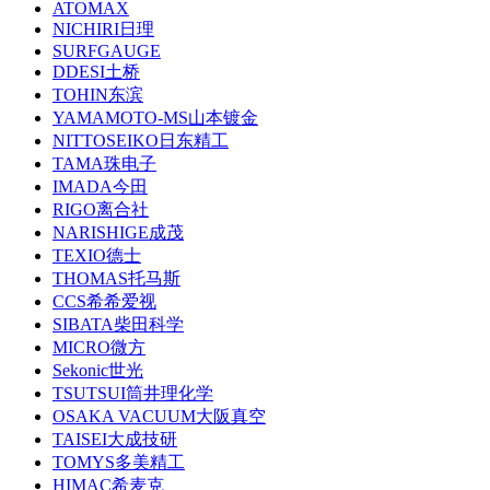
ATOMAX
NICHIRI日理
SURFGAUGE
DDESI土桥
TOHIN东滨
YAMAMOTO-MS山本镀金
NITTOSEIKO日东精工
TAMA珠电子
IMADA今田
RIGO离合社
NARISHIGE成茂
TEXIO德士
THOMAS托马斯
CCS希希爱视
SIBATA柴田科学
MICRO微方
Sekonic世光
TSUTSUI筒井理化学
OSAKA VACUUM大阪真空
TAISEI大成技研
TOMYS多美精工
HIMAC希麦克