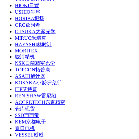
HIOKI日置
USHIO牛尾
HORIBA堀场
ORC欧阿希
OTSUKA大冢光学
MIRUC米瑞克
HAYASHI林时计
MORITEX
骏河精机
NSK日商精密光学
TOPCON拓普康
ASAHI旭计器
KOSAKA小坂研究所
ITP艾特普
RENISHAW雷尼绍
ACCRETECH东京精密
仓库现货
SSD西西帝
KEM京都电子
春日电机
VESSEL威威