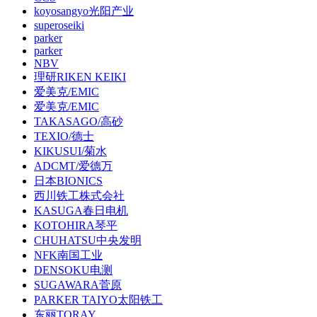
koyosangyo光阳产业
superoseiki
parker
parker
NBV
理研RIKEN KEIKI
爱美克/EMIC
爱美克/EMIC
TAKASAGO/高砂
TEXIO/德士
KIKUSUI/菊水
ADCMT/爱德万
日本BIONICS
西川铁工株式会社
KASUGA春日电机
KOTOHIRA琴平
CHUHATSU中央发明
NFK南国工业
DENSOKU电测
SUGAWARA菅原
PARKER TAIYO太阳铁工
东丽TORAY