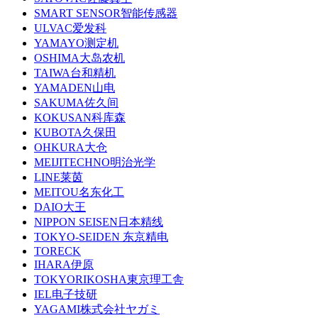
SMART SENSOR智能传感器
ULVAC爱发科
YAMAYO测定机
OSHIMA大岛农机
TAIWA台和精机
YAMADEN山电
SAKUMA佐久间
KOKUSAN科库森
KUBOTA久保田
OHKURA大仓
MEIJITECHNO明治光学
LINE莱茵
MEITOU名东化工
DAIO大王
NIPPON SEISEN日本精线
TOKYO-SEIDEN 东京精电
TORECK
IHARA伊原
TOKYORIKOSHA東京理工舎
IEL电子技研
YAGAMI株式会社ヤガミ