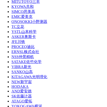
MITUTOYO三丰
KYOWA共和
SIMCO思美高
EMIC爱美克
ONOSOKKI小野测器
TC立花
YSTL山本科学
ASKER奥斯卡
JFE川铁
PROCEQ迪比
ERNSL株式会社
NSS仲景精机
SATAKE佐竹化学
VIBRA新光
SANKO山高
KITAGAWA光明理化
NEW新宇宙
HODAKA
AND爱安德
SK佐藤计器
ATAGO爱拓
YOKOGAWA横河