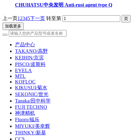
CHUHATSU中央发明 Anti-rust agent type Q
上一页
1
2
3
4
5
下一页
转至第
加载更多
产品中心
TAKANO/高野
KEIHIN/京滨
PISCO/皮斯科
EYELA
MTL
KOFLOC
KIKUSUI/菊水
SEKONIC/世光
Tanaka/田中科学
FUJI TECHNO
神津精机
Fluoro/福乐
MIYUKI/美幸辉
THINKY/新基
CCS