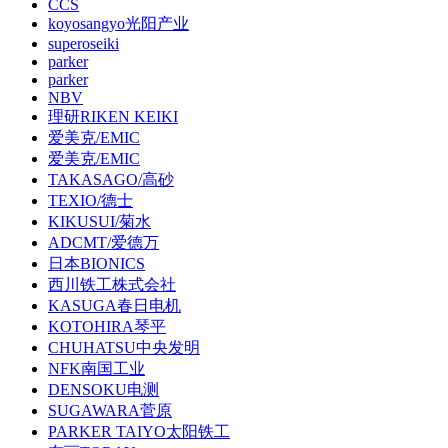
CCS
koyosangyo光阳产业
superoseiki
parker
parker
NBV
理研RIKEN KEIKI
爱美克/EMIC
爱美克/EMIC
TAKASAGO/高砂
TEXIO/德士
KIKUSUI/菊水
ADCMT/爱德万
日本BIONICS
西川铁工株式会社
KASUGA春日电机
KOTOHIRA琴平
CHUHATSU中央发明
NFK南国工业
DENSOKU电测
SUGAWARA菅原
PARKER TAIYO太阳铁工