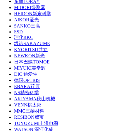
东丽TORAY
MIDORI绿测器
HEIDON新东科学
AIKOH爱光
SANKO三高
SSD
理化RKC
坂诘SAKAZUME
KYORITSU共立
NEWKON新光
日本巴蝶TOMOE
MIYUKI美幸辉
DIC 迪爱生
德国OPTRIS
EBARA荏原
NS精密科学
AKIYAMA秋山机械
VENN桃太郎
MMC三菱材料
RESIBON威宝
TOYOZUMI丰澄电源
WATSON 深江化成