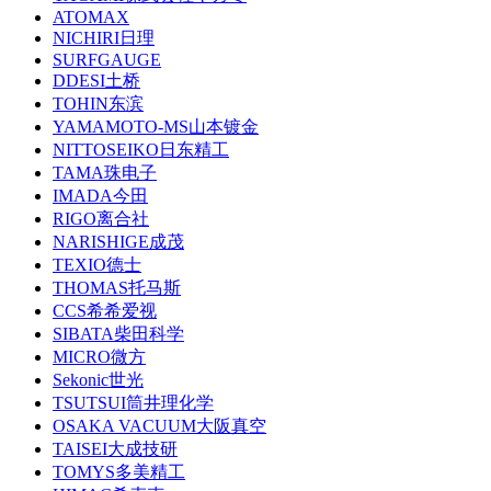
ATOMAX
NICHIRI日理
SURFGAUGE
DDESI土桥
TOHIN东滨
YAMAMOTO-MS山本镀金
NITTOSEIKO日东精工
TAMA珠电子
IMADA今田
RIGO离合社
NARISHIGE成茂
TEXIO德士
THOMAS托马斯
CCS希希爱视
SIBATA柴田科学
MICRO微方
Sekonic世光
TSUTSUI筒井理化学
OSAKA VACUUM大阪真空
TAISEI大成技研
TOMYS多美精工