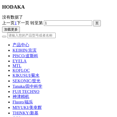
HODAKA
没有数据了
上一页
1
下一页
转至第
加载更多
产品中心
KEIHIN/京滨
PISCO/皮斯科
EYELA
MTL
KOFLOC
KIKUSUI/菊水
SEKONIC/世光
Tanaka/田中科学
FUJI TECHNO
神津精机
Fluoro/福乐
MIYUKI/美幸辉
THINKY/新基