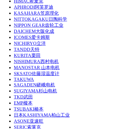
HIMAC希麦克
APHRODI阿芙罗迪
KASAHARA笠原理化
NITTOKAGAKU日陶科学
NIPPON GEAR齿轮工业
DAICHEM大阪化成
ICOMES爱卡姆斯
NICHIRYO立洋
TANDD天特
KURITA栗田
NISHIMURA西村电机
MANOSTAR 山本电机
SKSATO佐藤湿温度计
TAKUWA
SAGADEN嵯峨电机
SUGIYAMA杉山电机
TKD武田
EMP榎本
TSUBAKI椿本
日本KASHIYAMA柏山工业
ASONE亚速旺
SERIC索莱克