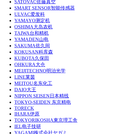
SATOVAC佐藤真空
SMART SENSOR智能传感器
ULVAC爱发科
YAMAYO测定机
OSHIMA大岛农机
TAIWA台和精机
YAMADEN山电
SAKUMA佐久间
KOKUSAN科库森
KUBOTA久保田
OHKURA大仓
MEIJITECHNO明治光学
LINE莱茵
MEITOU名东化工
DAIO大王
NIPPON SEISEN日本精线
TOKYO-SEIDEN 东京精电
TORECK
IHARA伊原
TOKYORIKOSHA東京理工舎
IEL电子技研
YAGAMI株式会社ヤガミ