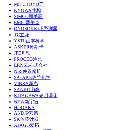
MITUTOYO三丰
KYOWA共和
SIMCO思美高
EMIC爱美克
ONOSOKKI小野测器
TC立花
YSTL山本科学
ASKER奥斯卡
JFE川铁
PROCEQ迪比
ERNSL株式会社
NSS仲景精机
SATAKE佐竹化学
VIBRA新光
SANKO山高
KITAGAWA光明理化
NEW新宇宙
HODAKA
AND爱安德
SK佐藤计器
ATAGO爱拓