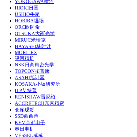
YOKOGAWA横河
HIOKI日置
USHIO牛尾
HORIBA堀场
ORC欧阿希
OTSUKA大冢光学
MIRUC米瑞克
HAYASHI林时计
MORITEX
骏河精机
NSK日商精密光学
TOPCON拓普康
ASAHI旭计器
KOSAKA小坂研究所
ITP艾特普
RENISHAW雷尼绍
ACCRETECH东京精密
仓库现货
SSD西西帝
KEM京都电子
春日电机
VESSEL威威