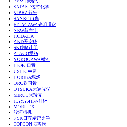
NSS仲景精机
SATAKE佐竹化学
VIBRA新光
SANKO山高
KITAGAWA光明理化
NEW新宇宙
HODAKA
AND爱安德
SK佐藤计器
ATAGO爱拓
YOKOGAWA横河
HIOKI日置
USHIO牛尾
HORIBA堀场
ORC欧阿希
OTSUKA大冢光学
MIRUC米瑞克
HAYASHI林时计
MORITEX
骏河精机
NSK日商精密光学
TOPCON拓普康