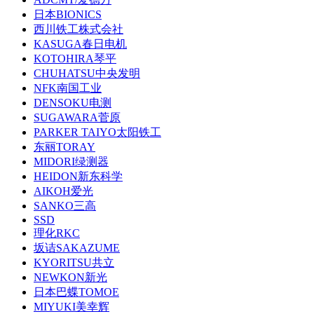
日本BIONICS
西川铁工株式会社
KASUGA春日电机
KOTOHIRA琴平
CHUHATSU中央发明
NFK南国工业
DENSOKU电测
SUGAWARA菅原
PARKER TAIYO太阳铁工
东丽TORAY
MIDORI绿测器
HEIDON新东科学
AIKOH爱光
SANKO三高
SSD
理化RKC
坂诘SAKAZUME
KYORITSU共立
NEWKON新光
日本巴蝶TOMOE
MIYUKI美幸辉