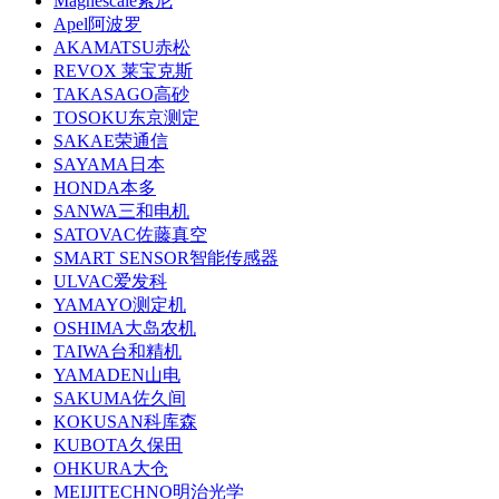
Magnescale索尼
Apel阿波罗
AKAMATSU赤松
REVOX 莱宝克斯
TAKASAGO高砂
TOSOKU东京测定
SAKAE荣通信
SAYAMA日本
HONDA本多
SANWA三和电机
SATOVAC佐藤真空
SMART SENSOR智能传感器
ULVAC爱发科
YAMAYO测定机
OSHIMA大岛农机
TAIWA台和精机
YAMADEN山电
SAKUMA佐久间
KOKUSAN科库森
KUBOTA久保田
OHKURA大仓
MEIJITECHNO明治光学