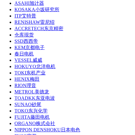
ASAHI旭计器
KOSAKA小坂研究所
ITP艾特普
RENISHAW雷尼绍
ACCRETECH东京精密
仓库现货
SSD西西帝
KEM京都电子
春日电机
VESSEL威威
HOKUYO北洋电机
TOKI东机产业
HENIX梅田
RION理音
METROL美德龙
TOADKK东亚电波
SUNAO砂尾
TOKO东兴化学
FUJITA藤田电机
ORGANO株式会社
NIPPON DENSHOKU日本电色