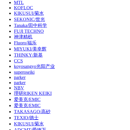
MTL
KOFLOC
KIKUSUI/菊水
SEKONIC/世光
Tanaka/田中科学
FUJI TECHNO
神津精机
Fluoro/福乐
MIYUKI/美幸辉
THINKY/新基
CCS
koyosangyo光阳产业
superoseiki
parker
parker
NBV
理研RIKEN KEIKI
爱美克/EMIC
爱美克/EMIC
TAKASAGO/高砂
TEXIO/德士
KIKUSUI/菊水
ADCMT/爱德万