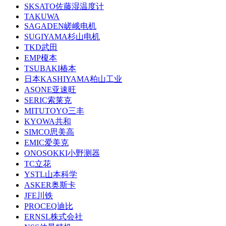
SKSATO佐藤湿温度计
TAKUWA
SAGADEN嵯峨电机
SUGIYAMA杉山电机
TKD武田
EMP榎本
TSUBAKI椿本
日本KASHIYAMA柏山工业
ASONE亚速旺
SERIC索莱克
MITUTOYO三丰
KYOWA共和
SIMCO思美高
EMIC爱美克
ONOSOKKI小野测器
TC立花
YSTL山本科学
ASKER奥斯卡
JFE川铁
PROCEQ迪比
ERNSL株式会社