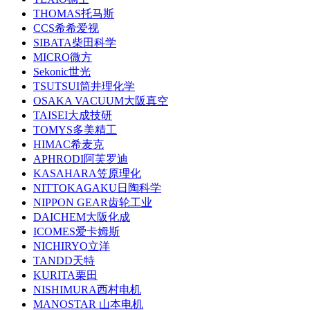
THOMAS托马斯
CCS希希爱视
SIBATA柴田科学
MICRO微方
Sekonic世光
TSUTSUI筒井理化学
OSAKA VACUUM大阪真空
TAISEI大成技研
TOMYS多美精工
HIMAC希麦克
APHRODI阿芙罗迪
KASAHARA笠原理化
NITTOKAGAKU日陶科学
NIPPON GEAR齿轮工业
DAICHEM大阪化成
ICOMES爱卡姆斯
NICHIRYO立洋
TANDD天特
KURITA栗田
NISHIMURA西村电机
MANOSTAR 山本电机