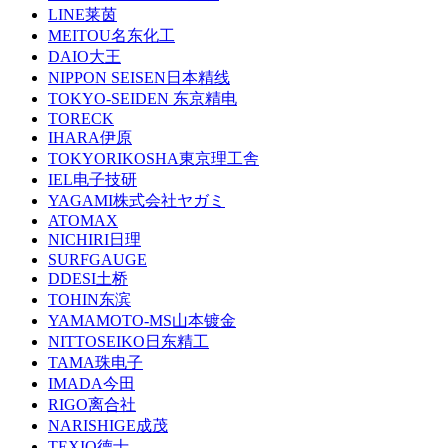
LINE莱茵
MEITOU名东化工
DAIO大王
NIPPON SEISEN日本精线
TOKYO-SEIDEN 东京精电
TORECK
IHARA伊原
TOKYORIKOSHA東京理工舎
IEL电子技研
YAGAMI株式会社ヤガミ
ATOMAX
NICHIRI日理
SURFGAUGE
DDESI土桥
TOHIN东滨
YAMAMOTO-MS山本镀金
NITTOSEIKO日东精工
TAMA珠电子
IMADA今田
RIGO离合社
NARISHIGE成茂
TEXIO德士