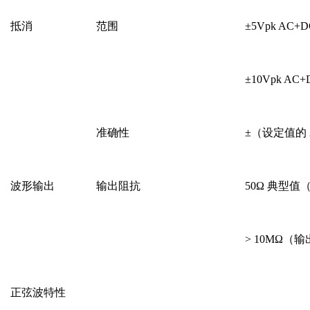
抵消
范围
±5Vpk AC
±10Vpk A
准确性
±（设定值的 2%
波形输出
输出阻抗
50Ω 典型值
> 10MΩ（
正弦波特性