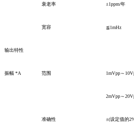
衰老率
±1ppm/年
宽容
≦1mHz
输出特性
振幅 *A
范围
1mVpp～10
2mVpp～2
准确性
±(设定值的2%